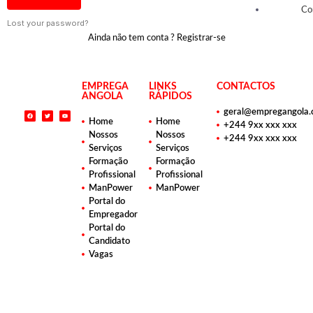
Co
Lost your password?
Ainda não tem conta ? Registrar-se
EMPREGA
LINKS
CONTACTOS
ANGOLA
RÁPIDOS
geral@empregangola
Home
Home
+244 9xx xxx xxx
Nossos
Nossos
+244 9xx xxx xxx
Serviços
Serviços
Formação
Formação
Profissional
Profissional
ManPower
ManPower
Portal do
Empregador
Portal do
Candidato
Vagas
Copyright © 2025 Emprega Angola - Todos os direitos reservados | Desenvolvido por PLENOS