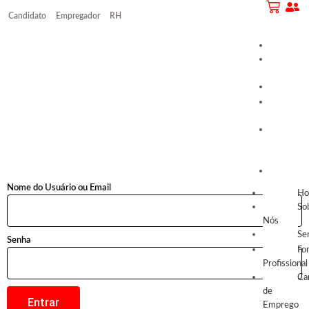
Candidato
Empregador
RH
Home
Sobre
Nós
Serviços
Formação
Profission
LOGIN
Canal
de
Emprego
Conteúd
Nome do Usuário ou Email
H
So
Nós
Se
Senha
Fo
Profissional
Ca
de
Entrar
Emprego